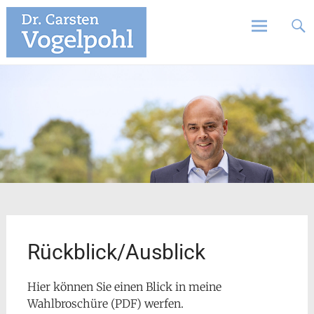
Zum
Carsten Vogelpohl –
Inhalt
Ihr Bürgermeister für
springen
Bad Bellingen
Rückblick/Ausblick
Hier können Sie einen Blick in meine
Wahlbroschüre (PDF) werfen.